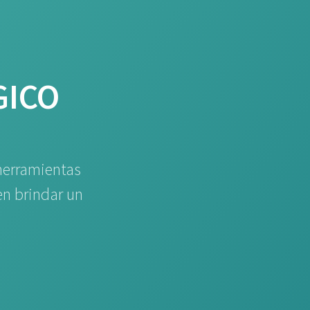
GICO
herramientas
en brindar un